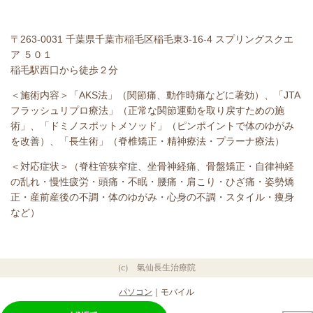
〒263-0031 千葉県千葉市稲毛区稲毛東3-16-4 スプリングスクエ
ア ５０１
稲毛駅西口から徒歩２分
＜施術内容＞「AKS法」（関節痛、動作時痛などに著効）、「JTA
フラッシュリプロ療法」（正常な関節運動を取り戻すための施
術」、「ドミノスポットメソッド」（ピンポイントで体のゆがみ
を改善）、「長生術」（脊椎矯正・精神療法・プラーナ療法）
＜対応症状＞​（脊柱管狭窄症、坐骨神経痛、骨盤矯正・自律神経
の乱れ・慢性疲労・頭痛・不眠・腰痛・肩こり・ひざ痛・姿勢矯
正・産前産後の不調・体のゆがみ・心身の不調・スタイル・痩身
など）
(c) 氣仙長生治療院
パソコン
｜モバイル