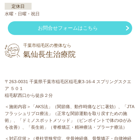
定休日
水曜・日曜・祝日
お問合せフォームはこちら
千葉市稲毛区の整体なら
氣仙長生治療院
〒263-0031 千葉県千葉市稲毛区稲毛東3-16-4 スプリングスクエ
ア ５０１
稲毛駅西口から徒歩２分
＜施術内容＞「AKS法」（関節痛、動作時痛などに著効）、「JTA
フラッシュリプロ療法」（正常な関節運動を取り戻すための施
術」、「ドミノスポットメソッド」（ピンポイントで体のゆがみ
を改善）、「長生術」（脊椎矯正・精神療法・プラーナ療法）
＜対応症状＞​（脊柱管狭窄症、坐骨神経痛、骨盤矯正・自律神経