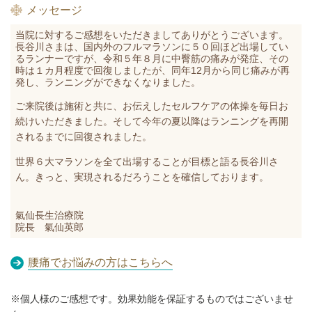
メッセージ
当院に対するご感想をいただきましてありがとうございます。
長谷川
さまは、国内外の
フルマラソンに５０回ほど出場してい
るランナーですが、
令和５年８月に中臀筋の痛みが発症、その
時は
１カ月程度で回復しましたが、同
年12月から同じ痛みが再
発し、ランニングができなくなりました。
ご来院後は施術と共に、お伝えしたセルフケアの体操を毎日お
続けいただきました。​そして今年の夏以降はランニングを再開
されるまでに回復されました。
世界６大マラソンを全て出場することが目標と語る長谷川さ
ん。きっと、実現されるだろうことを確信しております。
氣仙長生治療院
院長 氣仙英郎
腰痛でお悩みの方はこちらへ
※個人様のご感想です。効果効能を保証するものではございませ