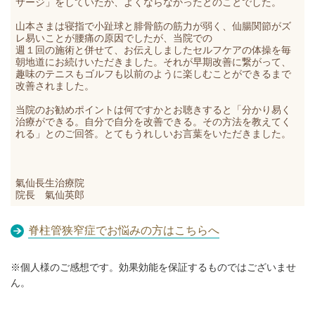
サージ」をしていたが、よくならなかったとのことでした。
山本さまは寝指で小趾球と腓骨筋の筋力
が弱く、仙腸関節が
ズ
レ易いことが腰痛の原因でしたが、当院での
週１回の施術と併せて、お伝えしましたセルフケアの体操を毎
朝地道にお続けいただきました。それが早期改善に繋がって、
趣味のテニスもゴルフも以前のように楽しむことができるまで
改善されました。
当院のお勧めポイントは何ですかとお聴きすると「
分かり易く
治療ができる。自分で自分を改善できる。その方法を教えてく
れる」
とのご回答。とてもうれしいお言葉をいただきました。
氣仙長生治療院
院長 氣仙英郎
脊柱管狭窄症でお悩みの方はこちらへ
※個人様のご感想です。効果効能を保証するものではございませ
ん。