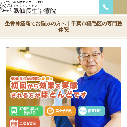
坐骨神経痛でお悩みの方へ｜千葉市稲毛区の専門整
体院
JR稲毛駅
から
完全予約制
個室対応
徒歩2分
土曜も営業