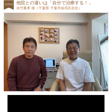
他院との違いは「自分で治療する！」
末竹重孝 様
（
千葉県 千葉市稲毛区在住）