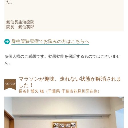
た。
氣仙長生治療院
院長 氣仙英郎
脊柱管狭窄症でお悩みの方はこちらへ
※個人様のご感想です。効果効能を保証するものではございませ
ん。
マラソンが趣味、走れない状態が解消されま
した！
長谷川博久 様
（
千葉県 千葉市花見川区在住）