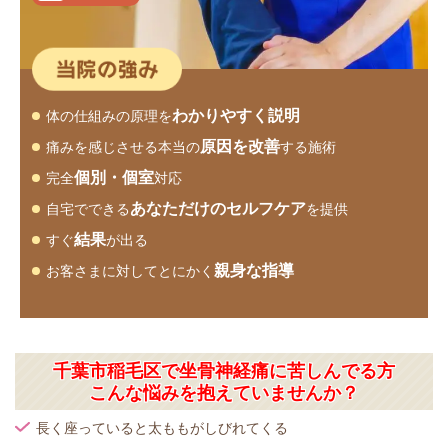
わかりやすく説明
体の仕組みの原理を
原因を改善
痛みを感じさせる本当の
する施術
個別・個室
完全
対応
あなただけのセルフケア
自宅でできる
を提供
結果
すぐ
が出る
親身な指導
お客さまに対してとにかく
千葉市稲毛区で坐骨神経痛に苦しんでる方
こんな悩みを抱えていませんか？
長く座っていると太ももがしびれてくる