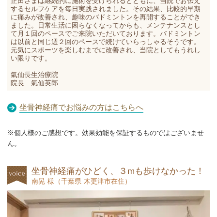
正田さまは継続的に施術を受けられるとともに、当院でお伝え
するセルフケアを毎日実践されました。その結果、比較的早期
に痛みが改善され、趣味のバドミントンを再開することができ
ました。日常生活に困らなくなってからも、メンテナンスとし
て月１回のペースでご来院いただいております。バドミントン
は以前と同じ週２回のペースで続けていらっしゃるそうです。
元気にスポーツを楽しむまでに改善され、当院としてもうれし
い限りです。
氣仙長生治療院
院長 氣仙英郎
坐骨神経痛でお悩みの方はこちらへ
※個人様のご感想です。効果効能を保証するものではございませ
ん。
坐骨神経痛がひどく、３mも歩けなかった！
南晃 様
（
千葉県 木更津市在住）