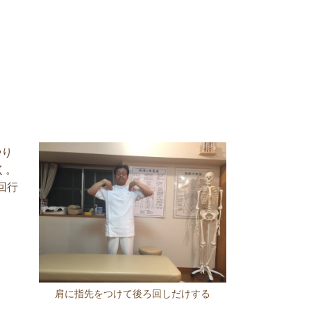
やり
く。
回行
肩に指先をつけて後ろ回しだけする