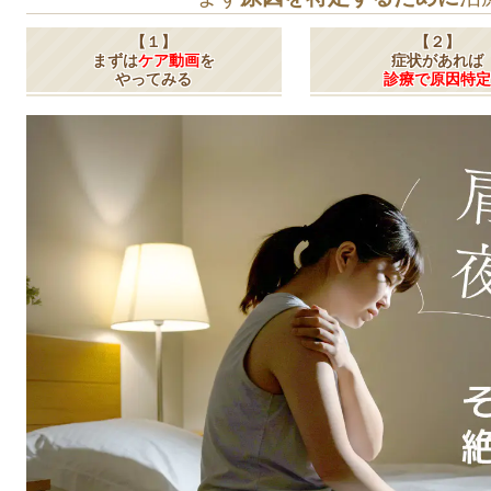
【１】
【２】
まずは
ケア動画
を
症状があれば
やってみる
診療で原因特定