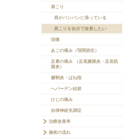
肩こり
肩がパンパンに張っている
肩こりを自分で改善したい
頭痛
あごの痛み（顎関節症）
足裏の痛み （足底腱膜炎・足底筋
膜炎）
腱鞘炎・ばね指
へバーデン結節
ひじの痛み
自律神経失調症
治療改善率
施術の流れ