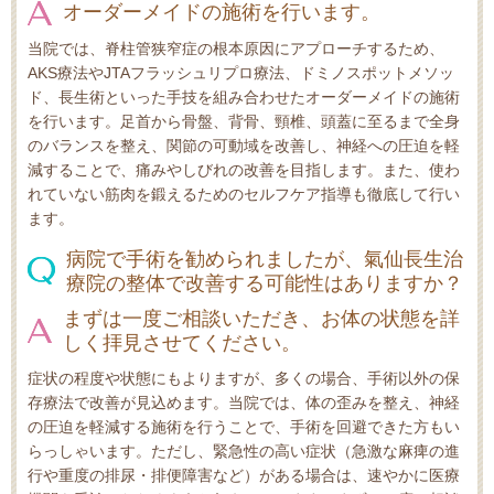
オーダーメイドの施術を行います。
当院では、脊柱管狭窄症の根本原因にアプローチするため、
AKS療法やJTAフラッシュリプロ療法、ドミノスポットメソッ
ド、長生術といった手技を組み合わせたオーダーメイドの施術
を行います。足首から骨盤、背骨、頸椎、頭蓋に至るまで全身
のバランスを整え、関節の可動域を改善し、神経への圧迫を軽
減することで、痛みやしびれの改善を目指します。また、使わ
れていない筋肉を鍛えるためのセルフケア指導も徹底して行い
ます。
病院で手術を勧められましたが、氣仙長生治
療院の整体で改善する可能性はありますか？
まずは一度ご相談いただき、お体の状態を詳
しく拝見させてください。
症状の程度や状態にもよりますが、多くの場合、手術以外の保
存療法で改善が見込めます。当院では、体の歪みを整え、神経
の圧迫を軽減する施術を行うことで、手術を回避できた方もい
らっしゃいます。ただし、緊急性の高い症状（急激な麻痺の進
行や重度の排尿・排便障害など）がある場合は、速やかに医療