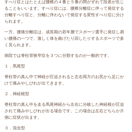
すべり症とはたとえば腰椎の４番と５番の間がずれて段差が生じ
ることをいいます。すべり症には、腰椎分離症に伴って発症する
分離すべり症と、分離に伴わないで発症する変性すべり症に分け
られます。
一方、腰痛分離症は、成長期の若年層でスポーツ選手に発症し易
い腰痛の一つで、激しく体を曲げたり回したりするスポーツで多
く見られます。
病院では脊柱管狭窄症を３つに分類するのが一般的です。
１．
馬尾型
脊柱管の真ん中で神経が圧迫されると左右両方のお尻から足にか
けて痛みやしびれが出てきます。
２．
神経根型
脊柱管の真ん中を走る馬尾神経から左右に分岐した神経根が圧迫
されて痛みやしびれが出る場合です。この場合は左右どちらか片
側に症状が出ます。
３．
混合型