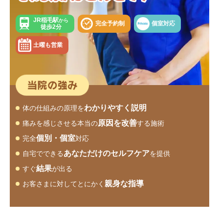
JR稲毛駅
から
完全予約制
個室対応
徒歩2分
土曜も営業
わかりやすく説明
体の仕組みの原理を
原因を改善
痛みを感じさせる本当の
する施術
個別・個室
完全
対応
あなただけのセルフケア
自宅でできる
を提供
結果
すぐ
が出る
親身な指導
お客さまに対してとにかく