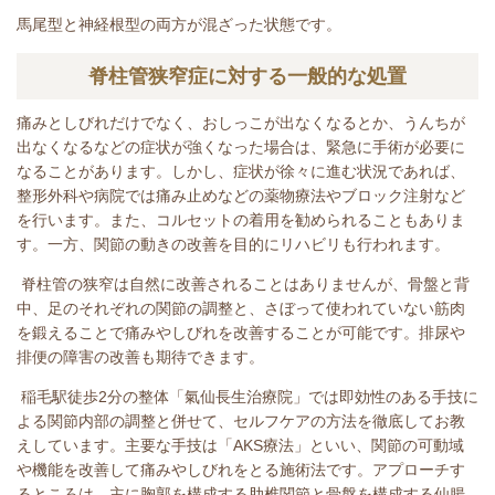
馬尾型と神経根型の両方が混ざった状態です。
脊柱管狭窄症に対する一般的な処置
痛みとしびれだけでなく、おしっこが出なくなるとか、うんちが
出なくなるなどの症状が強くなった場合は、緊急に手術が必要に
なることがあります。しかし、症状が徐々に進む状況であれば、
整形外科や病院では痛み止めなどの薬物療法やブロック注射など
を行います。また、コルセットの着用を勧められることもありま
す。一方、関節の動きの改善を目的にリハビリも行われます。
脊柱管の狭窄は自然に改善されることはありませんが、骨盤と背
中、足のそれぞれの関節の調整と、さぼって使われていない筋肉
を鍛えることで痛みやしびれを改善することが可能です。排尿や
排便の障害の改善も期待できます。
稲毛駅徒歩2分の整体「氣仙長生治療院」では即効性のある手技に
よる関節内部の調整と併せて、セルフケアの方法を徹底してお教
えしています。
主要な手技は「AKS療法」といい、関節の可動域
や機能を改善して痛みやしびれをとる施術法です。アプローチす
るところは、主に胸郭を構成する肋椎関節と骨盤を構成する仙腸