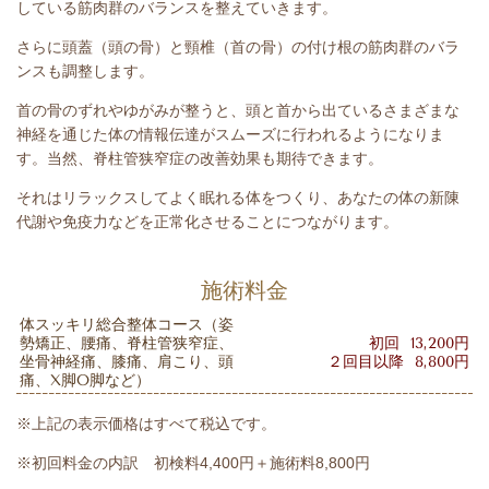
している筋肉群のバランスを整えていきます。
さらに頭蓋（頭の骨）と頸椎（首の骨）の付け根の筋肉群のバラ
ンスも調整します。
首の骨のずれやゆがみが整うと、頭と首から出ているさまざまな
神経を通じた体の情報伝達がスムーズに行われるようになりま
す。当然、脊柱管狭窄症の改善効果も期待できます。
それはリラックスしてよく眠れる体をつくり、あなたの体の新陳
代謝や免疫力などを正常化させることにつながります。
施術料金
体スッキリ総合整体コース（姿
勢矯正、腰痛、脊柱管狭窄症、
初回 13,200円
坐骨神経痛、膝痛、肩こり、頭
２回目以降 8,800円
痛、X脚O脚など）
※上記の表示価格はすべて税込です。
※初回料金の内訳 初検料4,400円＋施術料8,800円