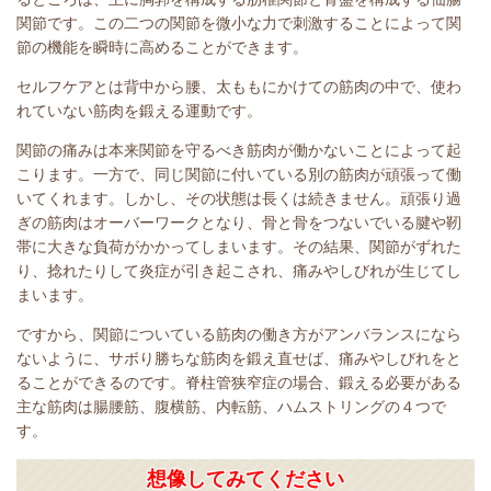
関節です。この二つの関節を微小な力で刺激することによって関
節の機能を瞬時に高めることができます。
セルフケアとは背中から腰、太ももにかけての筋肉の中で、使わ
れていない筋肉を鍛える運動です。
関節の痛みは本来関節を守るべき筋肉が働かないことによって起
こります。一方で、同じ関節に付いている別の筋肉が頑張って働
いてくれます。しかし、その状態は長くは続きません。頑張り過
ぎの筋肉はオーバーワークとなり、骨と骨をつないでいる腱や靭
帯に大きな負荷がかかってしまいます。その結果、関節がずれた
り、捻れたりして炎症が引き起こされ、痛みやしびれが生じてし
まいます。
ですから、関節についている筋肉の働き方がアンバランスになら
ないように、サボり勝ちな筋肉を鍛え直せば、痛みやしびれをと
ることができるのです。
脊柱管狭窄症の場合、鍛える必要がある
主な筋肉は
腸腰筋、腹横筋、内転筋、ハムストリングの４つで
す。
想像してみてください