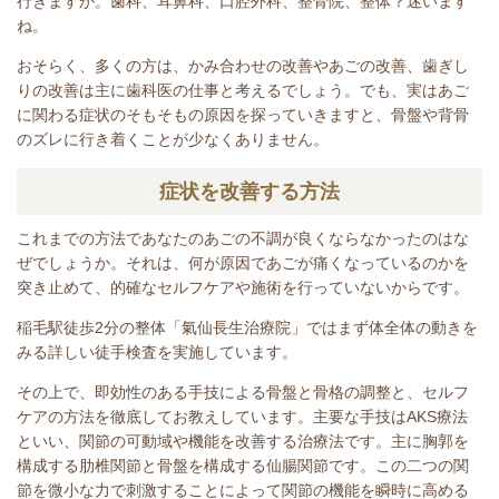
行きますか。歯科、耳鼻科、口腔外科、整骨院、整体？迷います
ね。
おそらく、多くの方は、かみ合わせの改善やあごの改善、歯ぎし
りの改善は主に歯科医の仕事と考えるでしょう。
でも、実は
あご
に関わる症状のそもそもの原因を探っていきますと、骨盤や背骨
のズレに行き着くことが少なくありません。
症状を改善する方法
これまでの方法であなたのあごの不調が良くならなかったのはな
ぜでしょうか。それは、何が原因であごが痛くなっているのかを
突き止めて、的確なセルフケアや施術を行っていないからです。
稲毛駅徒歩2分の整体「氣仙長生治療院」では
まず体全体の動きを
みる詳しい徒手検査を実施しています。
その上で、即効性のある手技による骨盤と骨格の調整と、セルフ
ケアの方法を徹底してお教えしています。主要な手技はAKS療法
といい、関節の可動域や機能を改善する
治療法です。
主に胸郭を
構成する肋椎関節と骨盤を構成する仙腸関節です。この二つの関
節を微小な力で刺激することによって関節の機能を瞬時に高める