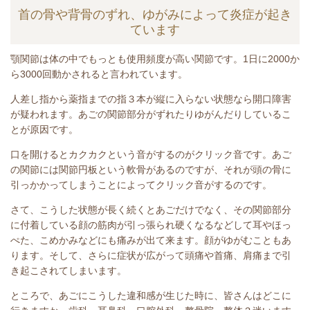
首の骨や背骨のずれ、ゆがみによって炎症が起き
ています
顎関節は体の中でもっとも使用頻度が高い関節です。1日に2000か
ら3000回動かされると言われています。
人差し指から薬指までの指３本が縦に入らない状態なら開口障害
が疑われます。あごの関節部分がずれたりゆがんだりしているこ
とが原因です。
口を開けるとカクカクという音がするのがクリック音です。あご
の関節には関節円板という軟骨があるのですが、それが頭の骨に
引っかかってしまうことによってクリック音がするのです。
さて、こうした状態が長く続くとあごだけでなく、その関節部分
に付着している顔の筋肉が引っ張られ硬くなるなどして耳やほっ
ぺた、こめかみなどにも痛みが出て来ます。顔がゆがむこともあ
ります。そして、さらに症状が広がって頭痛や首痛、肩痛まで引
き起こされてしまいます。
ところで、あごにこうした違和感が生じた時に、皆さんはどこに