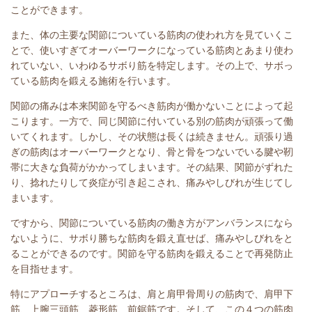
ことができます。
また、体の主要な関節についている筋肉の使われ方を見ていくこ
とで、使いすぎてオーバーワークになっている筋肉とあまり使わ
れていない、いわゆるサボり筋を特定します。その上で、サボっ
ている筋肉を鍛える施術を行います。
関節の痛みは本来関節を守るべき筋肉が働かないことによって起
こります。一方で、同じ関節に付いている別の筋肉が頑張って働
いてくれます。しかし、その状態は長くは続きません。頑張り過
ぎの筋肉はオーバーワークとなり、骨と骨をつないでいる腱や靭
帯に大きな負荷がかかってしまいます。その結果、関節がずれた
り、捻れたりして炎症が引き起こされ、痛みやしびれが生じてし
まいます。
ですから、関節についている筋肉の働き方がアンバランスになら
ないように、サボり勝ちな筋肉を鍛え直せば、痛みやしびれをと
ることができるのです。
関節を守る筋肉を鍛えることで再発防止
を目指せます。
特にアプローチするところは、肩と肩甲骨周りの筋肉で、肩甲下
筋、上腕三頭筋、菱形筋、前鋸筋です。そして、この４つの筋肉