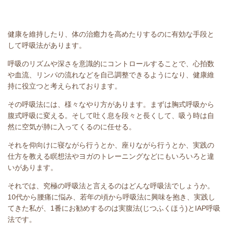
健康を維持したり、体の治癒力を高めたりするのに有効な手段と
して呼吸法があります。
呼吸のリズムや深さを意識的にコントロールすることで、心拍数
や血流、リンパの流れなどを自己調整できるようになり、健康維
持に役立つと考えられております。
その呼吸法には、様々なやり方があります。まずは胸式呼吸から
腹式呼吸に変える。そして吐く息を段々と長くして、吸う時は自
然に空気が肺に入ってくるのに任せる。
それを仰向けに寝ながら行うとか、座りながら行うとか、実践の
仕方を教える瞑想法やヨガのトレーニングなどにもいろいろと違
いがあります。
それでは、究極の呼吸法と言えるのはどんな呼吸法でしょうか。
10代から腰痛に悩み、若年の頃から呼吸法に興味を抱き、実践し
てきた私が、1番にお勧めするのは実腹法(じつふくほう)とIAP呼吸
法です。