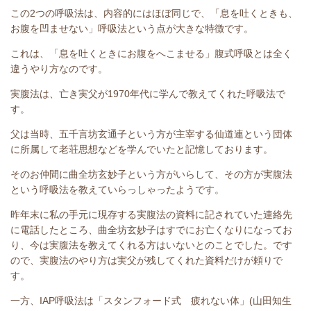
この2つの呼吸法は、内容的にはほぼ同じで、「息を吐くときも、
お腹を凹ませない」呼吸法という点が大きな特徴です。
これは、「息を吐くときにお腹をへこませる」腹式呼吸とは全く
違うやり方なのです。
実腹法は、亡き実父が1970年代に学んで教えてくれた呼吸法で
す。
父は当時、五千言坊玄通子という方が主宰する仙道連という団体
に所属して老荘思想などを学んでいたと記憶しております。
そのお仲間に曲全坊玄妙子という方がいらして、その方が実腹法
という呼吸法を教えていらっしゃったようです。
昨年末に私の手元に現存する実腹法の資料に記されていた連絡先
に電話したところ、曲全坊玄妙子はすでにお亡くなりになってお
り、今は実腹法を教えてくれる方はいないとのことでした。です
ので、実腹法のやり方は実父が残してくれた資料だけが頼りで
す。
一方、IAP呼吸法は「スタンフォード式 疲れない体」(山田知生