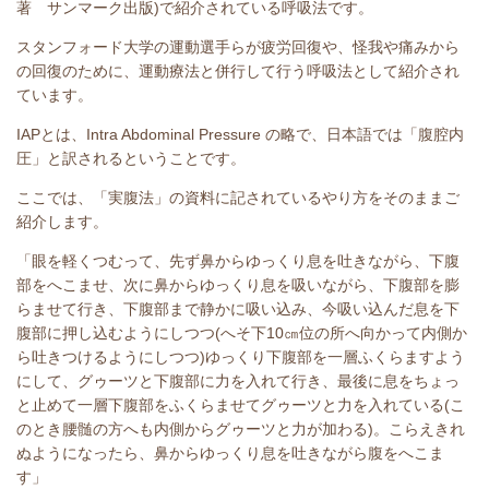
著 サンマーク出版)で紹介されている呼吸法です。
スタンフォード大学の運動選手らが疲労回復や、怪我や痛みから
の回復のために、運動療法と併行して行う呼吸法として紹介され
ています。
IAPとは、Intra Abdominal Pressure の略で、日本語では「腹腔内
圧」と訳されるということです。
ここでは、「実腹法」の資料に記されているやり方をそのままご
紹介します。
「眼を軽くつむって、先ず鼻からゆっくり息を吐きながら、下腹
部をへこませ、次に鼻からゆっくり息を吸いながら、下腹部を膨
らませて行き、下腹部まで静かに吸い込み、今吸い込んだ息を下
腹部に押し込むようにしつつ(へそ下10㎝位の所へ向かって内側か
ら吐きつけるようにしつつ)ゆっくり下腹部を一層ふくらますよう
にして、グゥーツと下腹部に力を入れて行き、最後に息をちょっ
と止めて一層下腹部をふくらませてグゥーツと力を入れている(こ
のとき腰髄の方へも内側からグゥーツと力が加わる)。こらえきれ
ぬようになったら、鼻からゆっくり息を吐きながら腹をへこま
す」